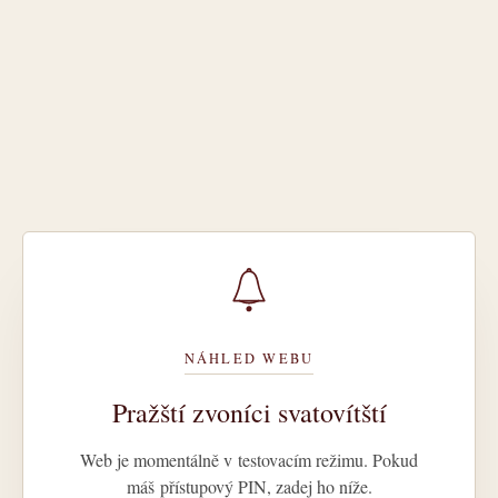
NÁHLED WEBU
Pražští zvoníci svatovítští
Web je momentálně v testovacím režimu. Pokud
máš přístupový PIN, zadej ho níže.