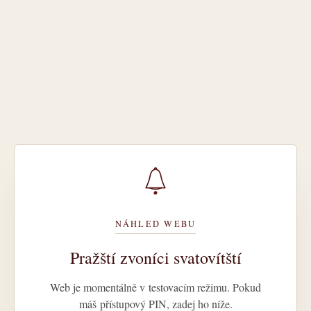
NÁHLED WEBU
Pražští zvoníci svatovítští
Web je momentálně v testovacím režimu. Pokud
máš přístupový PIN, zadej ho níže.