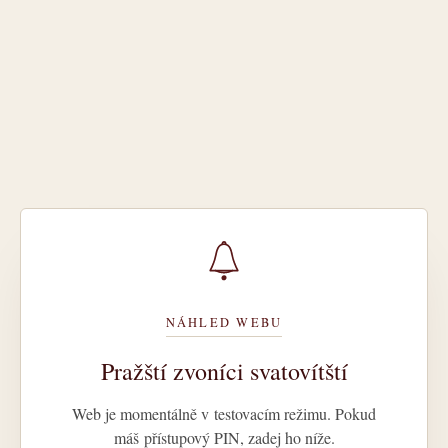
NÁHLED WEBU
Pražští zvoníci svatovítští
Web je momentálně v testovacím režimu. Pokud
máš přístupový PIN, zadej ho níže.