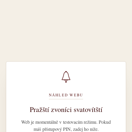
NÁHLED WEBU
Pražští zvoníci svatovítští
Web je momentálně v testovacím režimu. Pokud
máš přístupový PIN, zadej ho níže.