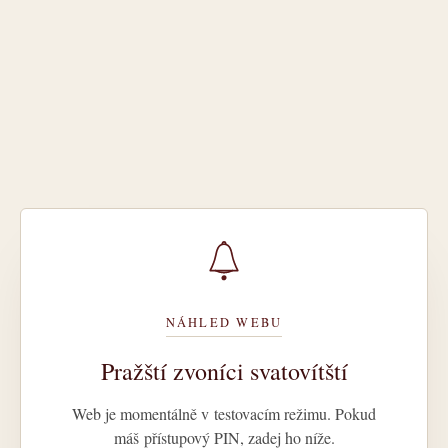
NÁHLED WEBU
Pražští zvoníci svatovítští
Web je momentálně v testovacím režimu. Pokud
máš přístupový PIN, zadej ho níže.