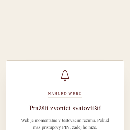
NÁHLED WEBU
Pražští zvoníci svatovítští
Web je momentálně v testovacím režimu. Pokud
máš přístupový PIN, zadej ho níže.