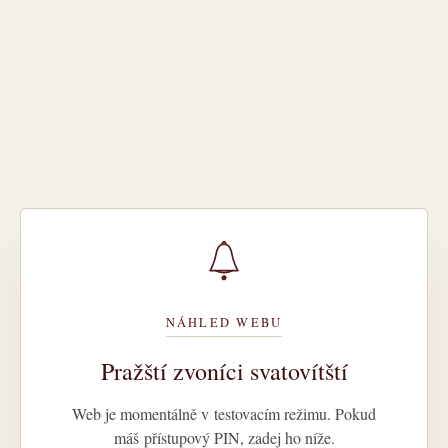
NÁHLED WEBU
Pražští zvoníci svatovítští
Web je momentálně v testovacím režimu. Pokud
máš přístupový PIN, zadej ho níže.