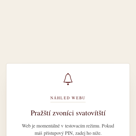
NÁHLED WEBU
Pražští zvoníci svatovítští
Web je momentálně v testovacím režimu. Pokud
máš přístupový PIN, zadej ho níže.