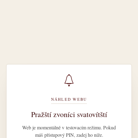
NÁHLED WEBU
Pražští zvoníci svatovítští
Web je momentálně v testovacím režimu. Pokud
máš přístupový PIN, zadej ho níže.