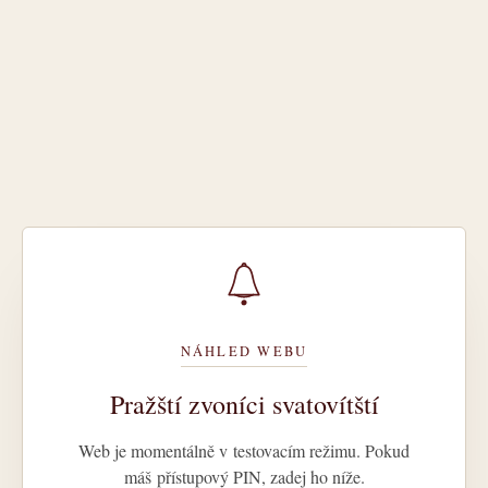
NÁHLED WEBU
Pražští zvoníci svatovítští
Web je momentálně v testovacím režimu. Pokud
máš přístupový PIN, zadej ho níže.