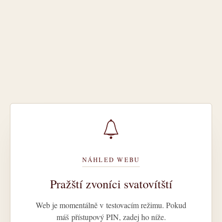
NÁHLED WEBU
Pražští zvoníci svatovítští
Web je momentálně v testovacím režimu. Pokud
máš přístupový PIN, zadej ho níže.