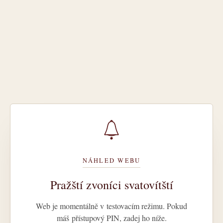
NÁHLED WEBU
Pražští zvoníci svatovítští
Web je momentálně v testovacím režimu. Pokud
máš přístupový PIN, zadej ho níže.