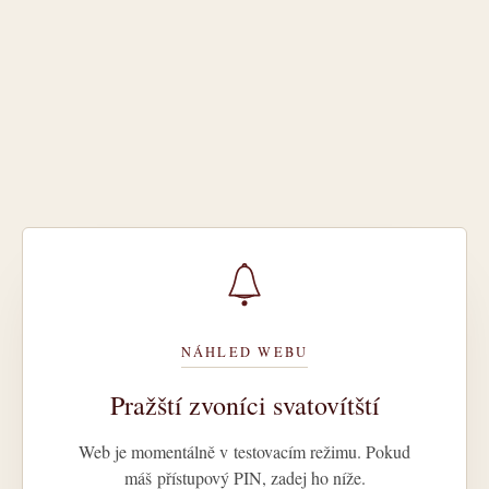
NÁHLED WEBU
Pražští zvoníci svatovítští
Web je momentálně v testovacím režimu. Pokud
máš přístupový PIN, zadej ho níže.