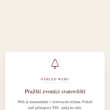
NÁHLED WEBU
Pražští zvoníci svatovítští
Web je momentálně v testovacím režimu. Pokud
máš přístupový PIN, zadej ho níže.