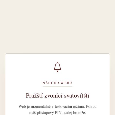
NÁHLED WEBU
Pražští zvoníci svatovítští
Web je momentálně v testovacím režimu. Pokud
máš přístupový PIN, zadej ho níže.