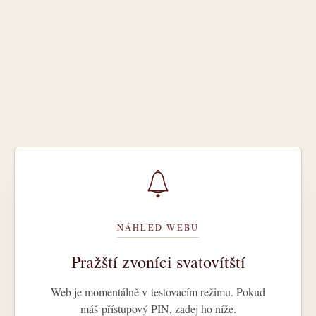
NÁHLED WEBU
Pražští zvoníci svatovítští
Web je momentálně v testovacím režimu. Pokud
máš přístupový PIN, zadej ho níže.