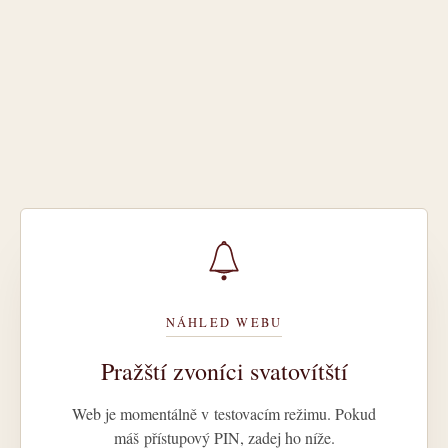
NÁHLED WEBU
Pražští zvoníci svatovítští
Web je momentálně v testovacím režimu. Pokud
máš přístupový PIN, zadej ho níže.