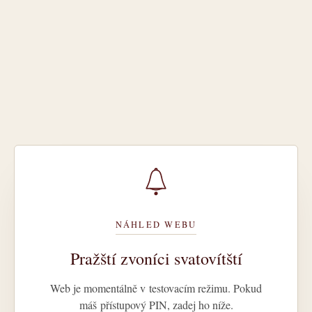
NÁHLED WEBU
Pražští zvoníci svatovítští
Web je momentálně v testovacím režimu. Pokud
máš přístupový PIN, zadej ho níže.