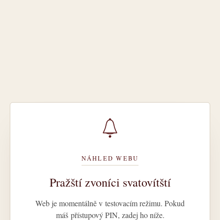
NÁHLED WEBU
Pražští zvoníci svatovítští
Web je momentálně v testovacím režimu. Pokud
máš přístupový PIN, zadej ho níže.