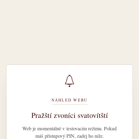
NÁHLED WEBU
Pražští zvoníci svatovítští
Web je momentálně v testovacím režimu. Pokud
máš přístupový PIN, zadej ho níže.