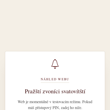
NÁHLED WEBU
Pražští zvoníci svatovítští
Web je momentálně v testovacím režimu. Pokud
máš přístupový PIN, zadej ho níže.