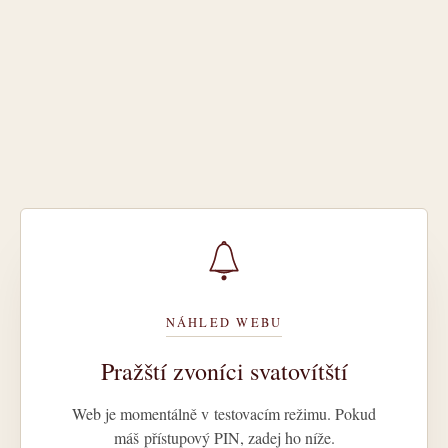
NÁHLED WEBU
Pražští zvoníci svatovítští
Web je momentálně v testovacím režimu. Pokud
máš přístupový PIN, zadej ho níže.