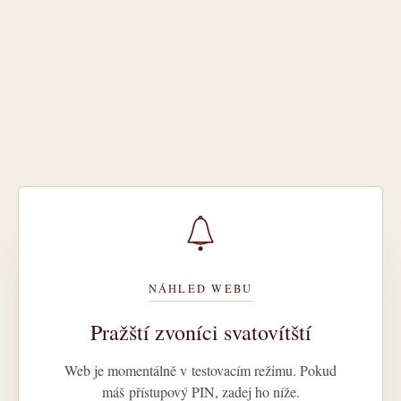
NÁHLED WEBU
Pražští zvoníci svatovítští
Web je momentálně v testovacím režimu. Pokud
máš přístupový PIN, zadej ho níže.