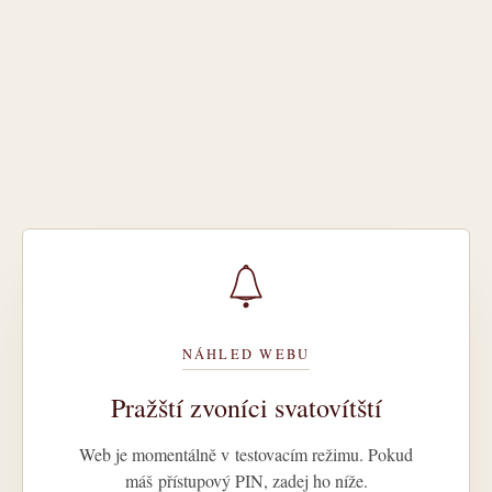
NÁHLED WEBU
Pražští zvoníci svatovítští
Web je momentálně v testovacím režimu. Pokud
máš přístupový PIN, zadej ho níže.