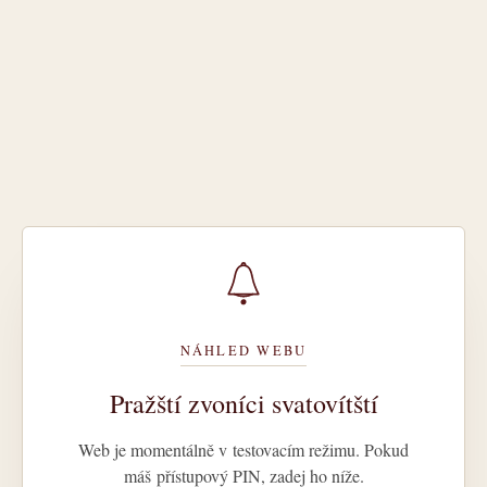
NÁHLED WEBU
Pražští zvoníci svatovítští
Web je momentálně v testovacím režimu. Pokud
máš přístupový PIN, zadej ho níže.