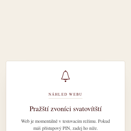
NÁHLED WEBU
Pražští zvoníci svatovítští
Web je momentálně v testovacím režimu. Pokud
máš přístupový PIN, zadej ho níže.