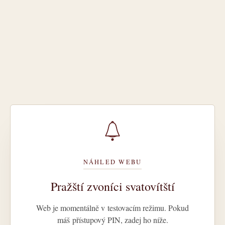
NÁHLED WEBU
Pražští zvoníci svatovítští
Web je momentálně v testovacím režimu. Pokud
máš přístupový PIN, zadej ho níže.