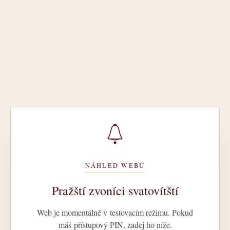
NÁHLED WEBU
Pražští zvoníci svatovítští
Web je momentálně v testovacím režimu. Pokud
máš přístupový PIN, zadej ho níže.