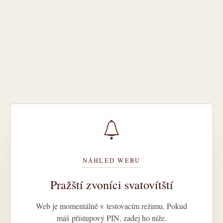
NÁHLED WEBU
Pražští zvoníci svatovítští
Web je momentálně v testovacím režimu. Pokud
máš přístupový PIN, zadej ho níže.