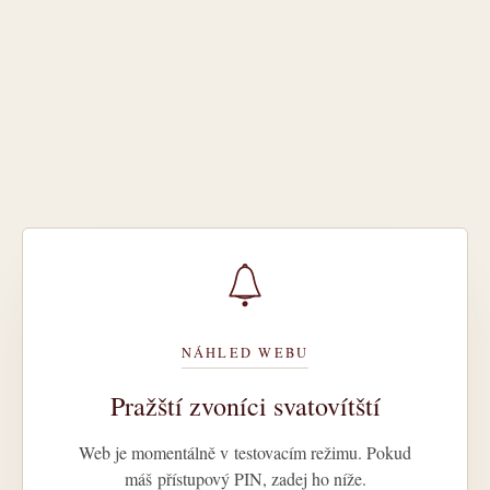
NÁHLED WEBU
Pražští zvoníci svatovítští
Web je momentálně v testovacím režimu. Pokud
máš přístupový PIN, zadej ho níže.