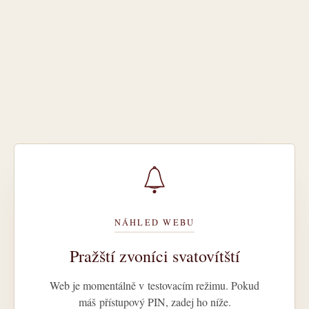
NÁHLED WEBU
Pražští zvoníci svatovítští
Web je momentálně v testovacím režimu. Pokud
máš přístupový PIN, zadej ho níže.