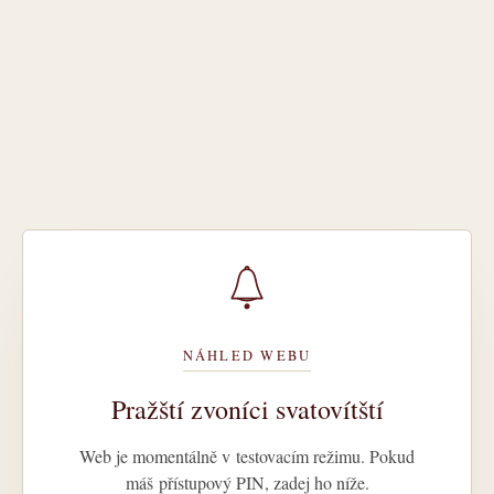
NÁHLED WEBU
Pražští zvoníci svatovítští
Web je momentálně v testovacím režimu. Pokud
máš přístupový PIN, zadej ho níže.