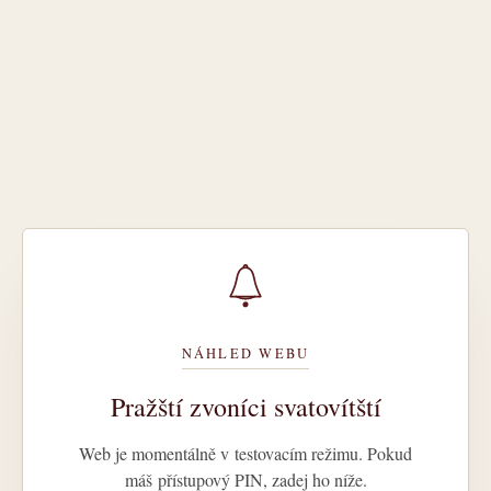
NÁHLED WEBU
Pražští zvoníci svatovítští
Web je momentálně v testovacím režimu. Pokud
máš přístupový PIN, zadej ho níže.