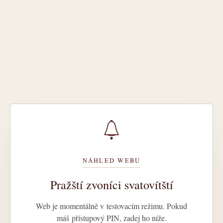
NÁHLED WEBU
Pražští zvoníci svatovítští
Web je momentálně v testovacím režimu. Pokud
máš přístupový PIN, zadej ho níže.