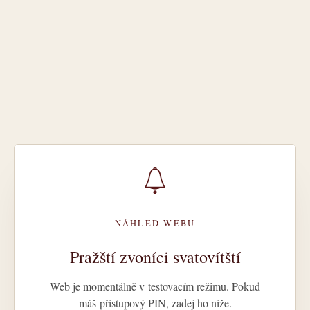
NÁHLED WEBU
Pražští zvoníci svatovítští
Web je momentálně v testovacím režimu. Pokud
máš přístupový PIN, zadej ho níže.