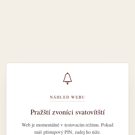
NÁHLED WEBU
Pražští zvoníci svatovítští
Web je momentálně v testovacím režimu. Pokud
máš přístupový PIN, zadej ho níže.