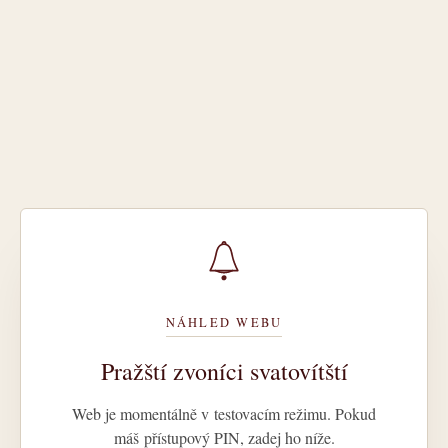
NÁHLED WEBU
Pražští zvoníci svatovítští
Web je momentálně v testovacím režimu. Pokud
máš přístupový PIN, zadej ho níže.