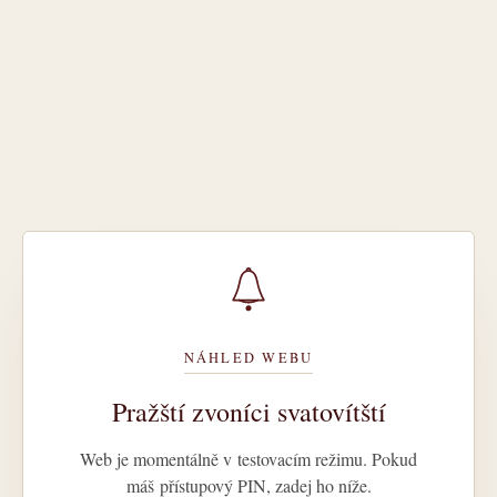
NÁHLED WEBU
Pražští zvoníci svatovítští
Web je momentálně v testovacím režimu. Pokud
máš přístupový PIN, zadej ho níže.