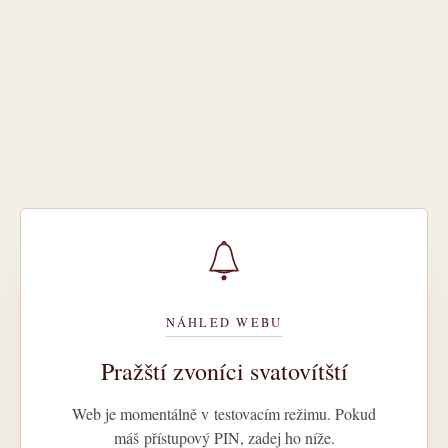
NÁHLED WEBU
Pražští zvoníci svatovítští
Web je momentálně v testovacím režimu. Pokud
máš přístupový PIN, zadej ho níže.