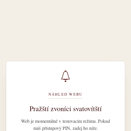
NÁHLED WEBU
Pražští zvoníci svatovítští
Web je momentálně v testovacím režimu. Pokud
máš přístupový PIN, zadej ho níže.