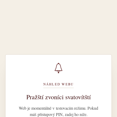
NÁHLED WEBU
Pražští zvoníci svatovítští
Web je momentálně v testovacím režimu. Pokud
máš přístupový PIN, zadej ho níže.