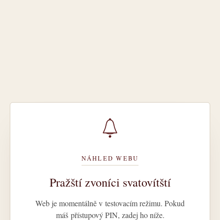
NÁHLED WEBU
Pražští zvoníci svatovítští
Web je momentálně v testovacím režimu. Pokud
máš přístupový PIN, zadej ho níže.