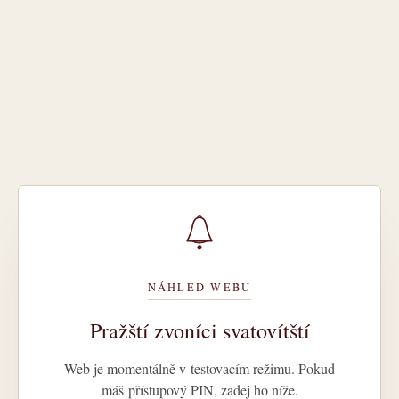
NÁHLED WEBU
Pražští zvoníci svatovítští
Web je momentálně v testovacím režimu. Pokud
máš přístupový PIN, zadej ho níže.