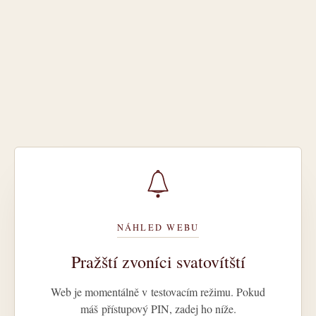
NÁHLED WEBU
Pražští zvoníci svatovítští
Web je momentálně v testovacím režimu. Pokud
máš přístupový PIN, zadej ho níže.