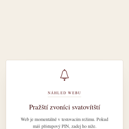
NÁHLED WEBU
Pražští zvoníci svatovítští
Web je momentálně v testovacím režimu. Pokud
máš přístupový PIN, zadej ho níže.